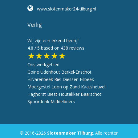
www.slotenmaker24-tilburg.nl
Veilig
Wij zijn een erkend bedrijf
4.8
/ 5 based on
438
reviews
★★★★★
Ons werkgebied
Goirle
Udenhout
Berkel-Enschot
Hilvarenbeek
Riel
Diessen
Esbeek
Moergestel
Loon op Zand
Kaatsheuvel
Haghorst
Biest-Houtakker
Baarschot
Spoordonk
Middelbeers
© 2016-2026
Slotenmaker Tilburg
. Alle rechten