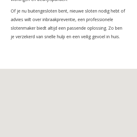
Of je nu buitengesloten bent, nieuwe sloten nodig hebt of
advies wilt over inbraakpreventie, een professionele
slotenmaker biedt altijd een passende oplossing. Zo ben
je verzekerd van snelle hulp en een veilig gevoel in huis.
Inhoudsopgave
1.
De
voordelen
van
Slotenmaker
Tilburg
2.
De