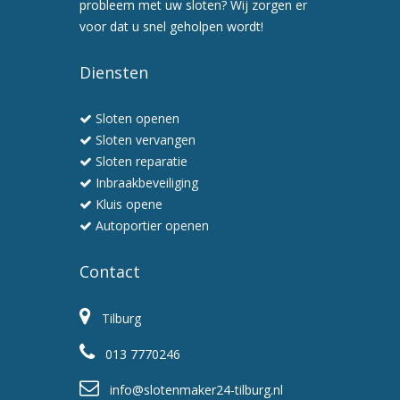
probleem met uw sloten? Wij zorgen er
6.
voor dat u snel geholpen wordt!
Wij
werken
Diensten
snel
en
Sloten openen
professioneel
Sloten vervangen
Sloten reparatie
Inbraakbeveiliging
Kluis opene
Autoportier openen
Contact
Tilburg
013 7770246
info@slotenmaker24-tilburg.nl