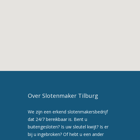
Diensten
van
Slotenmaker
Tilburg
3.
Slotenmaker
in
Tilburg
4.
Slotenmaker
Tilburg
5.
Maak
Over Slotenmaker Tilburg
nu
een
We zijn een erkend slotenmakersbedrijf
afspraak
dat 24/7 bereikbaar is. Bent u
voor
buitengesloten? Is uw sleutel kwijt? Is er
een
bij u ingebroken? Of hebt u een ander
preventiebezoek