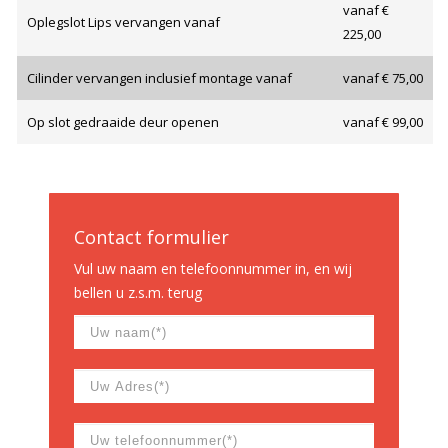
vanaf €
Oplegslot Lips vervangen vanaf
225,00
Cilinder vervangen inclusief montage vanaf
vanaf € 75,00
Op slot gedraaide deur openen
vanaf € 99,00
Contact formulier
Vul uw naam en telefoonnummer in, en wij
bellen u z.s.m. terug