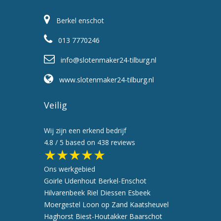
Berkel enschot
013 7770246
info@slotenmaker24-tilburg.nl
www.slotenmaker24-tilburg.nl
Veilig
Wij zijn een erkend bedrijf
4.8
/ 5 based on
438
reviews
★★★★★
Ons werkgebied
Goirle
Udenhout
Berkel-Enschot
Hilvarenbeek
Riel
Diessen
Esbeek
Moergestel
Loon op Zand
Kaatsheuvel
Haghorst
Biest-Houtakker
Baarschot