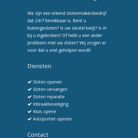
Tilburg
5.
We zijn een erkend slotenmakersbedrijf
Maak
dat 24/7 bereikbaar is. Bent u
nu
buitengesloten? Is uw sleutel kwijt? Is er
een
bij u ingebroken? Of hebt u een ander
afspraak
probleem met uw sloten? Wij zorgen er
voor
voor dat u snel geholpen wordt!
een
preventiebezoek
Diensten
6.
Wij
Sloten openen
werken
Sloten vervangen
snel
Sloten reparatie
en
Inbraakbeveiliging
professioneel
Kluis opene
Autoportier openen
Contact