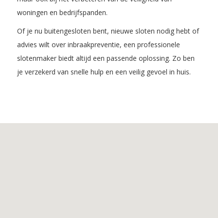
woningen en bedrijfspanden.
Of je nu buitengesloten bent, nieuwe sloten nodig hebt of
advies wilt over inbraakpreventie, een professionele
slotenmaker biedt altijd een passende oplossing. Zo ben
je verzekerd van snelle hulp en een veilig gevoel in huis.
Inhoudsopgave
1.
De
voordelen
van
Slotenmaker
Haghorst
2.