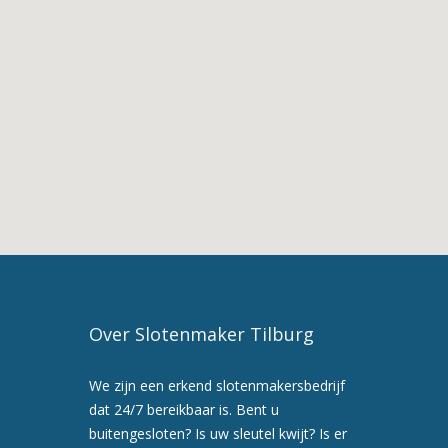
De
Diensten
van
Slotenmaker
Haghorst
3.
Slotenmaker
in
Haghorst
4.
Slotenmaker
Tilburg
5.
Maak
Over Slotenmaker Tilburg
nu
een
We zijn een erkend slotenmakersbedrijf
afspraak
dat 24/7 bereikbaar is. Bent u
voor
buitengesloten? Is uw sleutel kwijt? Is er