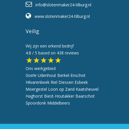
info@slotenmaker24-tilburg.nl
www.slotenmaker24-tilburg.nl
Veilig
Wij zijn een erkend bedrijf
4.8
/ 5 based on
438
reviews
★★★★★
Ons werkgebied
Goirle
Udenhout
Berkel-Enschot
Hilvarenbeek
Riel
Diessen
Esbeek
Moergestel
Loon op Zand
Kaatsheuvel
Haghorst
Biest-Houtakker
Baarschot
Spoordonk
Middelbeers