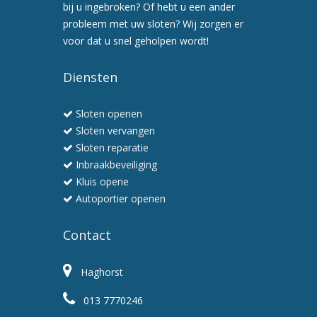
een
bij u ingebroken? Of hebt u een ander
preventiebezoek
probleem met uw sloten? Wij zorgen er
6.
voor dat u snel geholpen wordt!
Wij
werken
Diensten
snel
en
Sloten openen
professioneel
Sloten vervangen
Sloten reparatie
Inbraakbeveiliging
Kluis opene
Autoportier openen
Contact
Haghorst
013 7770246