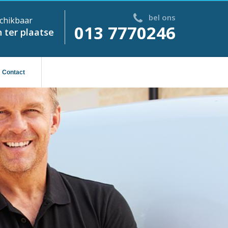
bel ons
chikbaar
013 7770246
 ter plaatse
Contact