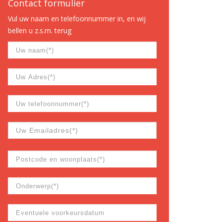
Contact formulier
Vul uw naam en telefoonnummer in, en wij
bellen u z.s.m. terug