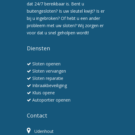
afspraak
dat 24/7 bereikbaar is. Bent u
voor
buitengesloten? Is uw sleutel kwijt? Is er
een
bij u ingebroken? Of hebt u een ander
preventiebezoek
probleem met uw sloten? Wij zorgen er
6.
voor dat u snel geholpen wordt!
Wij
werken
Diensten
snel
en
Sloten openen
professioneel
Sloten vervangen
Sloten reparatie
Inbraakbeveiliging
Kluis opene
Autoportier openen
Contact
Udenhout