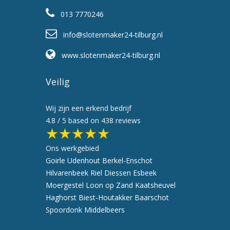
013 7770246
info@slotenmaker24-tilburg.nl
www.slotenmaker24-tilburg.nl
Veilig
Wij zijn een erkend bedrijf
4.8
/ 5 based on
438
reviews
★★★★★
Ons werkgebied
Goirle
Udenhout
Berkel-Enschot
Hilvarenbeek
Riel
Diessen
Esbeek
Moergestel
Loon op Zand
Kaatsheuvel
Haghorst
Biest-Houtakker
Baarschot
Spoordonk
Middelbeers