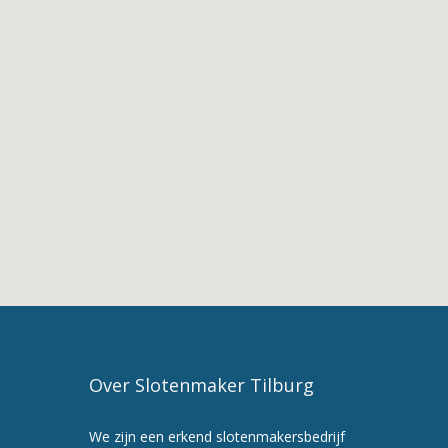
Udenhout
2.
De
Diensten
van
Slotenmaker
Udenhout
3.
Slotenmaker
in
Udenhout
4.
Slotenmaker
Tilburg
5.
Maak
Over Slotenmaker Tilburg
nu
een
We zijn een erkend slotenmakersbedrijf