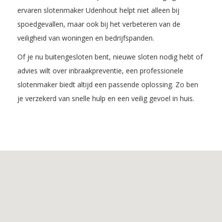
ervaren slotenmaker Udenhout helpt niet alleen bij
spoedgevallen, maar ook bij het verbeteren van de
veiligheid van woningen en bedrijfspanden.
Of je nu buitengesloten bent, nieuwe sloten nodig hebt of
advies wilt over inbraakpreventie, een professionele
slotenmaker biedt altijd een passende oplossing. Zo ben
je verzekerd van snelle hulp en een veilig gevoel in huis.
Inhoudsopgave
1.
De
voordelen
van
Slotenmaker