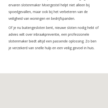
ervaren slotenmaker Moergestel helpt niet alleen bij
spoedgevallen, maar ook bij het verbeteren van de
veiligheid van woningen en bedrijfspanden.
Of je nu buitengesloten bent, nieuwe sloten nodig hebt of
advies wilt over inbraakpreventie, een professionele
slotenmaker biedt altijd een passende oplossing. Zo ben
je verzekerd van snelle hulp en een veilig gevoel in huis.
Inhoudsopgave
1.
De
voordelen
van
Slotenmaker