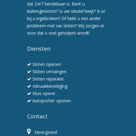
afspraak
dat 24/7 bereikbaar is. Bent u
voor
buitengesloten? Is uw sleutel kwijt? Is er
een
bij u ingebroken? Of hebt u een ander
preventiebezoek
probleem met uw sloten? Wij zorgen er
6.
voor dat u snel geholpen wordt!
Wij
werken
Diensten
snel
en
Sloten openen
professioneel
Sloten vervangen
Sloten reparatie
Inbraakbeveiliging
Kluis opene
Autoportier openen
Contact
Moergestel