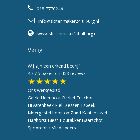
013 7770246
info@slotenmaker24-tilburg.nl
www.slotenmaker24-tilburg.nl
Veilig
Wij zijn een erkend bedrijf
4.8
/ 5 based on
438
reviews
★★★★★
Ons werkgebied
Goirle
Udenhout
Berkel-Enschot
Hilvarenbeek
Riel
Diessen
Esbeek
Moergestel
Loon op Zand
Kaatsheuvel
Haghorst
Biest-Houtakker
Baarschot
Spoordonk
Middelbeers