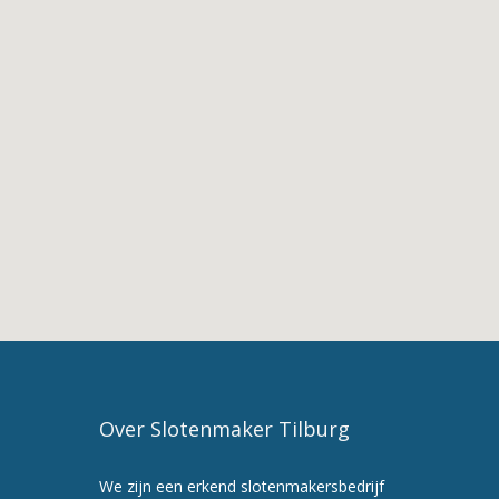
Moergestel
2.
De
Diensten
van
Slotenmaker
Moergestel
3.
Slotenmaker
in
Moergestel
4.
Slotenmaker
Tilburg
5.
Maak
Over Slotenmaker Tilburg
nu
een
We zijn een erkend slotenmakersbedrijf